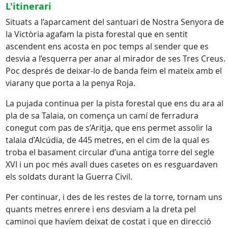
L'itinerari
Situats a l’aparcament del santuari de Nostra Senyora de
la Victòria agafam la pista forestal que en sentit
ascendent ens acosta en poc temps al sender que es
desvia a l’esquerra per anar al mirador de ses Tres Creus.
Poc després de deixar-lo de banda feim el mateix amb el
viarany que porta a la penya Roja.
La pujada continua per la pista forestal que ens du ara al
pla de sa Talaia, on comença un camí de ferradura
conegut com pas de s’Aritja, que ens permet assolir la
talaia d’Alcúdia, de 445 metres, en el cim de la qual es
troba el basament circular d’una antiga torre del segle
XVI i un poc més avall dues casetes on es resguardaven
els soldats durant la Guerra Civil.
Per continuar, i des de les restes de la torre, tornam uns
quants metres enrere i ens desviam a la dreta pel
caminoi que havíem deixat de costat i que en direcció