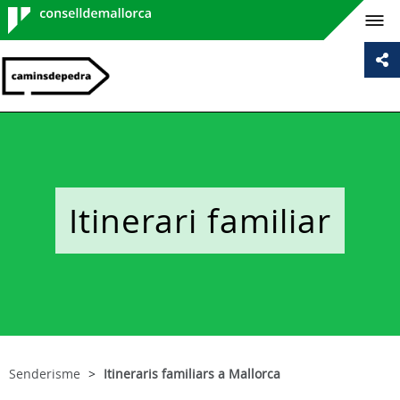
Consell de
Mallorca
Itinerari familiar
Senderisme
Itineraris familiars a Mallorca